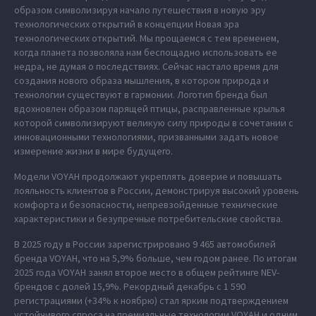
образом символизируя начало путешествия в новую эру
технологических открытий в концепции Новая эра
технологических открытий. Мы прощаемся с тем временем,
когда планета позволяла нам беспощадно использовать ее
недра, не думая о последствиях. Сейчас настало время для
создания нового образа мышления, в котором природа и
технологии существуют в гармонии. Логотип бренда был
вдохновлен образом парящей птицы, расправленные крылья
которой символизируют великую силу природы в сочетании с
инновационными технологиями, призванными задать новое
измерение жизни в мире будущего.
Модели VOYAH продолжают укреплять доверие и повышать
лояльность клиентов в России, демонстрируя высокий уровень
комфорта и безопасности, непревзойденные технические
характеристики и безупречные потребительские свойства.
В 2025 году в России зарегистрировано 9 465 автомобилей
бренда VOYAH, что на 5,9% больше, чем годом ранее. По итогам
2025 года VOYAH занял второе место в общем рейтинге NEV-
брендов с долей 15,9%. Рекордный декабрь с 1 590
регистрациями (+34% к ноябрю) стал ярким подтверждением
устойчивого спроса на премиальные технологии VOYAH и одним