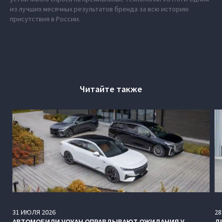
из лучших месячных результатов бренда за всю историю
присутствия в России.
Читайте также
31
ИЮЛЯ
2026
28
АВТОМОБИЛИ VOYAH ОПРАВДЫВАЮТ ОЖИДАНИЯ У
Д