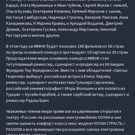
Бардо, Агата Муцениеце и Иван Чуйков, Сергей Жуков с семьей,
Ольга Бузова, Екатерина Климова, Евгений Миронов с сыном,
Настасья Самбурская, Надежда Стрелец, Валерия Ланская, Анна
Калашникова, К Марина Кравец и Аркадий Водахов, Дмитрий
Дюжев, Екатерина Гусева, Александр Мартынов, Николай
Расторгуев и многие другие.
В этом году на ММКФ будет показано 240 фильмов из 56 стран.
На призы основного конкурса претендуют 10 картин из 30 стран.
Председателем жюри основного конкурса ММКФ стал
титулованный режиссер, сценарист и продюсер из Исландии
Фридрик Тор Фридрикссон. Вместе с ним обладателей «Святых
Георгиев» выберут российская актриса Елена Лядова,
режиссер, сценарист из Казахстана Гульнара Сарсенова,
российский кинематографист Игорь Волошин и его коллега из
Турции — Хусейн Карабей, а также сербский актер, сценарист и
режиссер Радош Баич.
Уважаемых членов жюри привезли на церемонию открытия к
театру «Россия» на роскошных электромобилях VOYAH и они
смогли оценить комфорт класса люкс модели VOYAH СТРАСТЬ /
PASSION и все преимущества роскошного салона электровэна