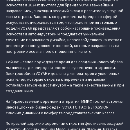
искусства в 2024 году стала для бренда VOYAH важнейшим
направлением, вносящим весомый вклад в развитие культурной
жизни страны. Важность сотрудничества бренда со сферой
искусства подчеркивается тем, что яркие и притягательные
модели VOYAH представляют собой настоящие произведения
искусства в автоиндустрии и предлагают уникальное
сочетание изысканного дизайна, непревзойденного качества и
революционного уровня технологий, которые направленны на
построение осознанного отношения к планете.
Сейчас – самое подходящее время для создания нового образа
мышления, где природа и прогресс существуют в гармонии.
Электромобили VOYAH идеальны для новаторов и увлеченных
искателей, которые открыты к переменам и не желают
останавливаться на достигнутом – а такие качества важны и при
создании кино.
На Торжественной церемонии открытия ММКФ гостей встречал
инновационный бизнес-седан VOYAH СТРАСТЬ / PASSION:
синоним динамики и комфорта представительского класса.
По красной дорожке церемонии открытия фестиваля, ведущей
к театру «Россия», прошли Милош Бикович, Жасмин, Наталья