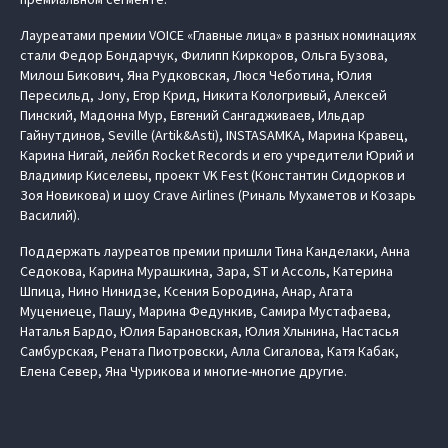
Лауреатами премии VOICE «Главные лица» в разных номинациях
стали Федор Бондарчук, Филипп Киркоров, Ольга Бузова,
Милош Бикович, Яна Рудковская, Люся Чеботина, Юлия
Пересильд, Jony, Егор Крид, Никита Кологривый, Алексей
Пинский, Мадонна Мур, Евгений Сангадживаев, Ильдар
Гайнутдинов, Seville (Artik&Asti), INSTASAMKA, Марина Кравец,
Карина Нигай, лейбл Rocket Records и его учредители Юрий и
Владимир Киселевы, проект VK Fest (Константин Сидорков и
Зоя Новикова) и шоу Crave Airlines (Риналь Мухаметов и Козарь
Василий).
Поддержать лауреатов премии пришли Тина Канделаки, Анна
Седокова, Карина Мурашкина, Зара, ST и Ассоль, Катерина
Шпица, Нино Нинидзе, Ксения Бородина, Анар, Агата
Муцениеце, Пашу, Марина Федункив, Самира Мустафаева,
Наталья Бардо, Юлия Барановская, Юлия Хлынина, Настасья
Самбурская, Рената Пиотровски, Алла Сигалова, Катя Кабак,
Елена Север, Яна Чурикова и многие-многие другие.