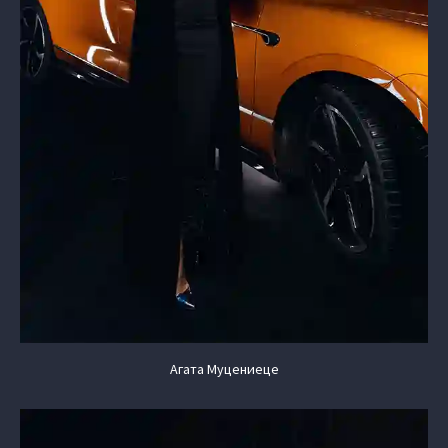
Агата Муцениеце