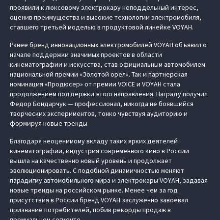
проявили к люксовому электрокару неподдельный интерес,
оценив преимущества и высокие технологии электромобиля,
ставшего третьей моделью в продуктовой линейке VOYAH.
Ранее бренд инновационных электромобилей VOYAH объявил о
начале поддержки значимых проектов в области
кинематографии и искусства, став официальным автомобилем
национальной премии «Золотой орел». Так и партнерская
номинация «Продюсер» от премии VOICE и VOYAH стала
продолжением поддержки этого направления. Награду получил
Федор Бондарчук — профессионал, никогда не боявшийся
творческих экспериментов, тонко чувствуя аудиторию и
формируя новые тренды
Благодаря неоценимому вкладу таких ярких деятелей
кинематографии, индустрия современного кино в России
вышла на качественно новый уровень и продолжает
эволюционировать. С подобной динамичностью меняют
парадигму автомобильного мира и электрокары VOYAH, задавая
новые тренды на российском рынке. Менее чем за год
присутствия в России бренд VOYAH заслуженно завоевал
признание потребителей, побив рекорды продаж в
премиальном сегменте.