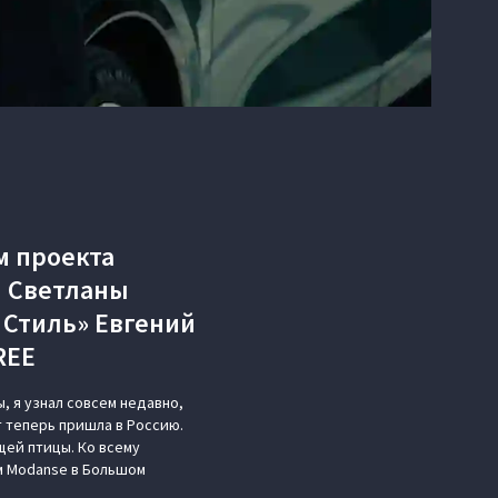
м проекта
ы Светланы
 Стиль» Евгений
REE
 я узнал совсем недавно,
т теперь пришла в Россию.
щей птицы. Ко всему
м Modanse в Большом