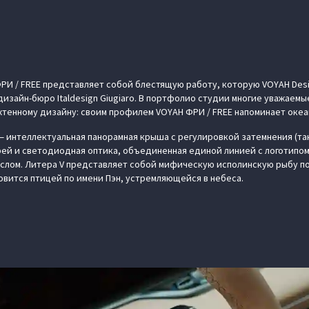
РИ / FREE представляет собой блестящую работу, которую VOYAH Des
дизайн-бюро Italdesign Giugiaro. В портфолио студии многие уважаем
яхтенному дизайну: своим профилем VOYAH ФРИ / FREE напоминает оке
 интеллектуальная панорамная крыша с регулировкой затемнения (така
й и светодиодная оптика, объединенная единой линией с логотипом.
слом. Литера V представляет собой мифическую исполинскую рыбу по
овится птицей по имени Пэн, устремляющейся в небеса.