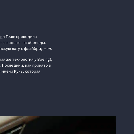
ign Team проводила
ые западные автобренды.
анскую яхту с флайбриджем.
я же технология у Boeing),
 Последний, как принято в
 имени Кунь, которая