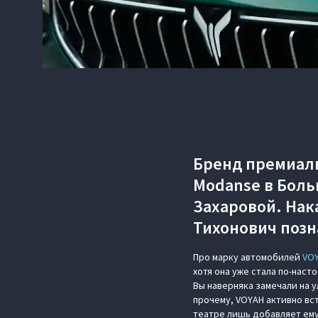
Бренд премиаль
Modanse в Боль
Захаровой. Нак
Тихонович позн
Про марку автомобилей
VO
хотя она уже стала по-нас
Вы наверняка замечали на 
прочему, VOYAH активно вс
театре лишь добавляет ему