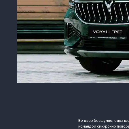
Во двор бесшумно, едва ше
командой синхронно повора