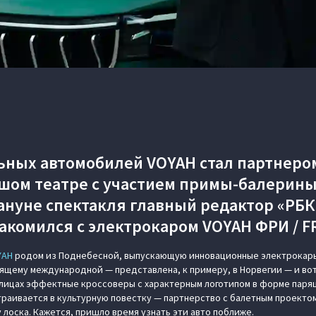
ных автомобилей VOYAH стал партнеро
шом театре с участием примы-балерин
ануне спектакля главный редактор «РБК
акомился с электрокаром VOYAH ФРИ / F
YAH
родом из Поднебесной, выпускающую инновационные электрокары,
тоящему международной — представлена, к примеру, в Норвегии — и во
улицах эффектные кроссоверы с характерным логотипом в форме паря
траивается в культурную повестку — партнерство с балетным проекто
 лоска. Кажется, пришло время узнать эти авто поближе.