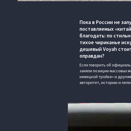
Пока в России не за
поставляемых «китай
благодать: по стиль
тихое чириканье иск
дешевый Voyah стоит
оправдан?
Если говорить об официаль
заняли позиции массовых м
немецкой тройке» и другим
авторитет, историю и леге