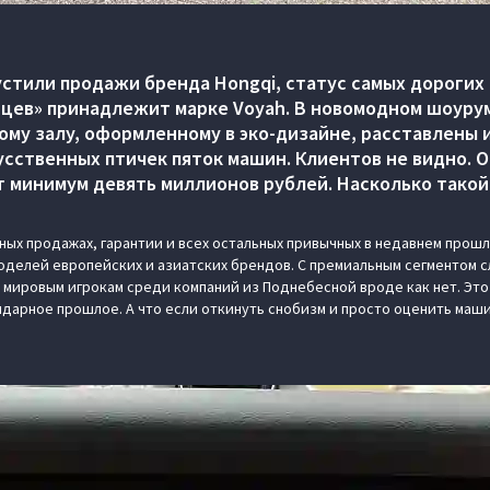
пустили продажи бренда Hongqi, статус самых дороги
цев» принадлежит марке Voyah. В новомодном шоуру
ному залу, оформленному в эко-дизайне, расставлены
усственных птичек пяток машин. Клиентов не видно. О
 минимум девять миллионов рублей. Насколько такой
ных продажах, гарантии и всех остальных привычных в недавнем прош
оделей европейских и азиатских брендов. С премиальным сегментом 
 мировым игрокам среди компаний из Поднебесной вроде как нет. Это
ндарное прошлое. А что если откинуть снобизм и просто оценить маш