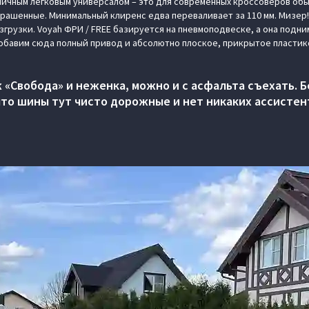
пичным легковым универсалом – это для современных кроссоверов об
рашенные. Минимальный клиренс едва переваливает за 110 мм. Мизер!
грузки. Voyah ФРИ / FREE базируется на пневмоподвеске, а она подни
обавим сюда полный привод и абсолютно плоское, прикрытое пласти
ж «Свобода» и неженка, можно и с асфальта съехать. 
что шины тут чисто дорожные и нет никаких ассистен