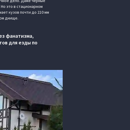
ычное дело. Даже черные
 Но это в стационарном
мает кузов почти до 210 мм
ком днище.
Без фанатизма,
тов для езды по