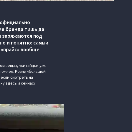
х официально
ме бренда тишь да
 и заряжаются под
но и понятно: самый
 «прайс» вообще
лом вещах, «китайцы» уже
сложнее. Ровни «большой
 если смотреть на
ину здесь и сейчас?