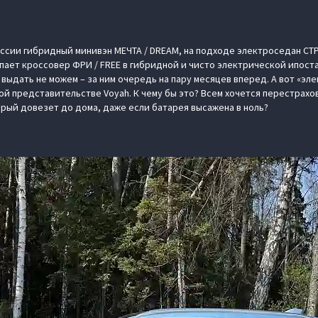
оссии гибридный минивэн МЕЧТА / DREAM, на подходе электроседан СТР
пает кроссовер ФРИ / FREE в гибридной и чисто электрической ипоста
 выдать не можем – за ним очередь на пару месяцев вперед. А вот «эл
ой представительстве Voyah. К чему бы это? Всем хочется перестрахов
орый довезет до дома, даже если батарея высажена в ноль?