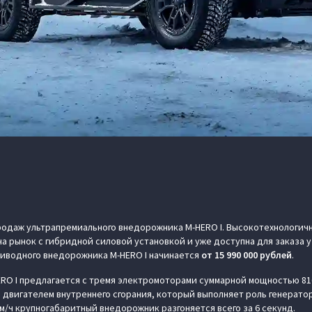
родаж ультрапремиального внедорожника M-HERO I. Высокотехнологичн
а рынок с гибридной силовой установкой и уже доступна для заказа
риводного внедорожника M‑HERO I начинается
от
15 990 000 рублей
.
RO I предлагается с тремя электромоторами суммарной мощностью 816
же двигателем внутреннего сгорания, который выполняет роль генерат
м/ч крупногабаритный внедорожник разгоняется всего за 6 секунд.