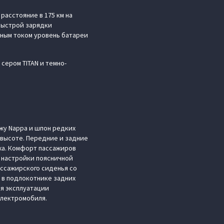
расстояние в 175 км на
 быстрой зарядки
нным током уровень батареи
сером TITAN и темно-
жу Nappa и шпон редких
 высоте. Передние и задние
жа. Комфорт пассажиров
а настройки поясничной
ассажирского сиденья со
р в подлокотнике задних
я эксплуатации
электромобиля.