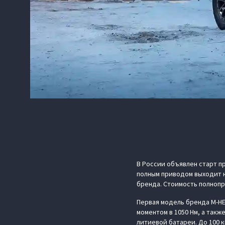
В России объявлен старт п
полным приводом выходит н
бренда. Стоимость полноп
Первая модель бренда M‑HE
моментом в 1050 Нм, а так
литиевой батареи. До 100 к