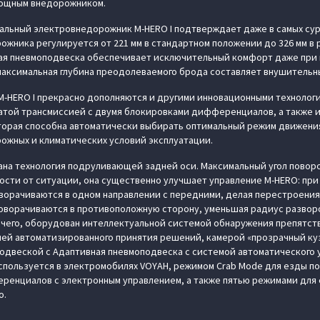
ощным внедорожником.
альный электровнедорожник M‑HERO I подтверждает даже в самых су
ожника регулируется от 221 мм в стандартном положении до 326 мм 
ая пневмоподвеска обеспечивает исключительный комфорт даже при
максимальная глубина преодолеваемого брода составляет внушительны
‑HERO I прекрасно дополняются и другими инновационными технолог
чатой трансмиссией с двумя блокировками дифференциалов, а также 
торая способна автоматически выбирать оптимальный режим движения
ожных и климатических условий эксплуатации.
на технология подруливающей задней оси. Максимальный угол поворо
имости от ситуации, она существенно улучшает управление M‑HERO: пр
ворачиваются в одном направлении с передними, делая перестроения
оворачиваются в противоположную сторону, уменьшая радиус разворо
рочего, оборудован интеллектуальной системой обнаружения препятст
ей автоматизированного принятия решений, камерой «прозрачный куз
одвеской с Адаптивная пневмоподвеска с системой автоматического 
пользуется в электромобилях VOYAH, режимом Crab Mode для езды по
ренциалов с электронным управлением, а также пятью режимами для 
о.