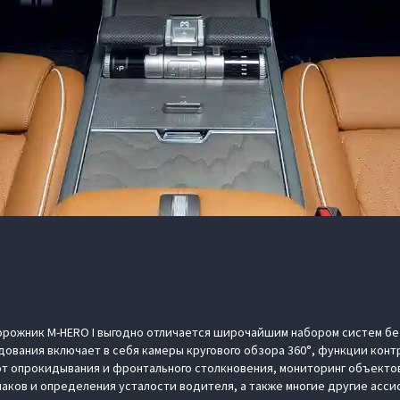
рожник M‑HERO I выгодно отличается широчайшим набором систем бе
ования включает в себя камеры кругового обзора 360°, функции контр
от опрокидывания и фронтального столкновения, мониторинг объектов
аков и определения усталости водителя, а также многие другие асси