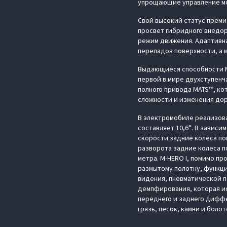
упрощающие управление м
Свой высокий статус преми
просвет гибридного внедор
режим движения. Адаптивн
перепадов поверхности, а 
Выдающиеся способности M
первой в мире двухступен
полного привода MATS™, ко
сложности и изменения дор
В электромобиле реализова
составляет 10,6°. В завис
скорости задние колеса по
разворота задние колеса п
метра. M‑HERO I, помимо п
размытому полотну, функци
видения, пневматической п
демпфирования, которая ис
переднего и заднего диффе
грязь, песок, камни и болот