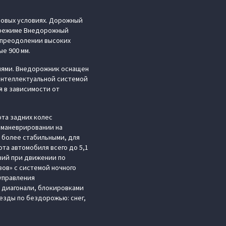
ровых условиях. Дорожный
в режиме Внедорожный
 преодолении высоких
е 900 мм.
иями. Внедорожник оснащен
интеллектуальной системой
 в зависимости от
та задних колес
и маневрировании на
 более стабильными, для
та автомобиля всего до 5,1
вий при движении по
ов» с системой ночного
управления
 диагонали, блокировками
езды по бездорожью: снег,