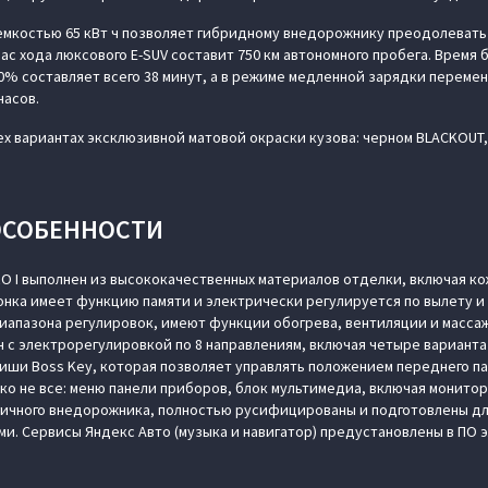
емкостью 65 кВт ч позволяет гибридному внедорожнику преодолевать 
ас хода люксового E-SUV составит 750 км автономного пробега. Время
80% составляет всего 38 минут, а в режиме медленной зарядки переме
часов.
х вариантах эксклюзивной матовой окраски кузова: черном BLACKOUT, 
ОСОБЕННОСТИ
 I выполнен из высококачественных материалов отделки, включая ко
онка имеет функцию памяти и электрически регулируется по вылету и
иапазона регулировок, имеют функции обогрева, вентиляции и масса
 с электрорегулировкой по 8 направлениям, включая четыре вариант
иши Boss Key, которая позволяет управлять положением переднего п
еко не все: меню панели приборов, блок мультимедиа, включая монито
гичного внедорожника, полностью русифицированы и подготовлены дл
и. Сервисы Яндекс Авто (музыка и навигатор) предустановлены в ПО 