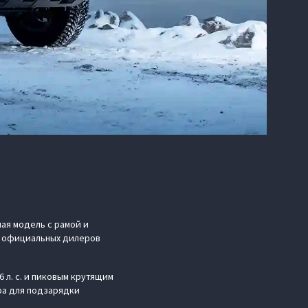
ая модель с рамой и
 у официальных дилеров
 л. с. и пиковым крутящим
ора для подзарядки