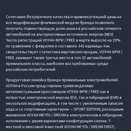
Сочетание безупречного качества и привлекательной цены на
все модификации флагманской модели бренда позволило
получить главенствующую долю рынка в российском сегменте
автомобилей на альтернативных источниках энергии (NEV).
Число регистраций VOYAH ФРИ / FREE в марте выросло на 29%
по сравнению с февралем и составило 342 единицы. Как
свидетельствует статистика мартовских продаж, VOYAH ФРИ /
FREE занимает также третье место в топ-25 автомобилей
премиального класса, наиболее востребованных среди
российских потребителей.
Продуктовая линейка бренда премиальных электромобилей
VOYAH в России представлена тремя моделями:
интеллектуальным кроссовером VOYAH ФРИ / FREE как в
полностью электрической версии (EV), так и гибридной (EVR) в
нескольких модификациях, в том числе с увеличенным запасом
хода и со спортивным характером — SPORT EDITION; роскошным
минивэном VOYAH МЕЧТА / DREAM в электрическом и гибридном
исполнении с двумя вариантами конфигурации салона: 7-
местной и люксовой 4-местной VOYAH МЕЧТА / DREAM FIRST;