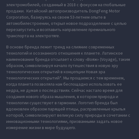
электромобилей, созданный в 2018 с фокусом на глобальные
продажи. Китайский автопроизводитель DongFeng Motor
Corporation, базируясь на своем 53-летнем опыте в
автомобилестроении, открыл новое подразделение с целью
перезапустить и возглавить направление премиального
транспорта на электротяге.
В основе бренда лежит тренд на слияние современных
технологий и осознанного отношения к планете. Латинское
наименование бренда отсылает к слову «Вояж» (Voyage), таким
образом, символизируя начало путешествия в новую эру
технологических открытий в концепции Новая эра
технологических открытий*. Мы прощаемся с тем временем,
когда планета позволяла нам беспощадно использовать ее
недра, не думая о последствиях. Сейчас настало время для
создания нового образа мышления, в котором природа и
технологии существуют в гармонии. Логотип бренда был
вдохновлен образом парящей птицы, расправленные крылья
которой, символизируют великую силу природы в сочетании с
инновационными технологиями, призванными задать новое
измерение жизни в мире будущего.