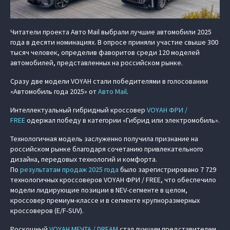
Читатели проекта Авто Mail выбрали лучшие автомобили 2025
года в десяти номинациях. В опросе приняли участие свыше 300
тысяч человек, определив фаворитов среди 120 моделей
автомобилей, представленных на российском рынке.
Сразу две модели VOYAH стали победителями в голосовании
«Автомобиль года 2025» от
Авто Mail
.
Интеллектуальный гибридный кроссовер
VOYAH ФРИ /
FREE
одержал победу в категории «Гибрид или электромобиль».
Технологичная модель заслуженно получила признание на
российском рынке благодаря сочетанию привлекательного
дизайна, передовых технологий и комфорта.
По
результатам продаж 2025 года
было зарегистрировано 7 729
технологичных кроссоверов VOYAH ФРИ / FREE, что обеспечило
модели лидирующие позиции в NEV-сегменте в целом,
кроссовер премиум-классе
и в сегменте крупноразмерных
кроссоверов (E/F-SUV).
Роскошный
VOYAH МЕЧТА / DREAM
стал лучшим представителем