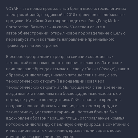
VOYAH – это новый премиальный бренд высокотехнологичных
электромобилей, созданный в 2018 с фокусом на глобальные
продажи. Китайский автопроизводитель DongFeng Motor
Corporation, базируясь на своем 53-летнем опыте в
автомобилестроении, открыл новое подразделение с целью
перезапустить и возглавить направление премиального
транспорта на электротяге.
В основе бренда лежит тренд на слияние современных
технологий и осознанного отношения к планете. Латинское
наименование бренда отсылает к слову «Вояж» (Voyage), таким
образом, символизируя начало путешествия в новую эру
технологических открытий в концепции Новая эра
технологических открытий*. Мы прощаемся с тем временем,
когда планета позволяла нам беспощадно использовать ее
недра, не думая о последствиях. Сейчас настало время для
создания нового образа мышления, в котором природа и
технологии существуют в гармонии. Логотип бренда был
вдохновлен образом парящей птицы, расправленные крылья
которой, символизируют великую силу природы в сочетании с
инновационными технологиями, призванными задать новое
измерение жизни в мире будущего.