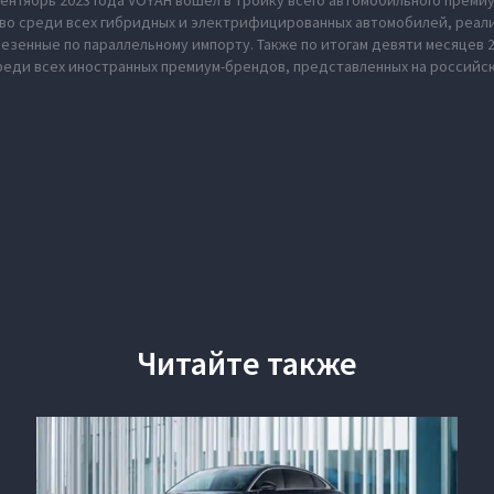
ентябрь 2023 года VOYAH вошел в тройку всего автомобильного премиу
во среди всех гибридных и электрифицированных автомобилей, реал
везенные по параллельному импорту. Также по итогам девяти месяцев 
реди всех иностранных премиум-брендов, представленных на российс
Читайте также