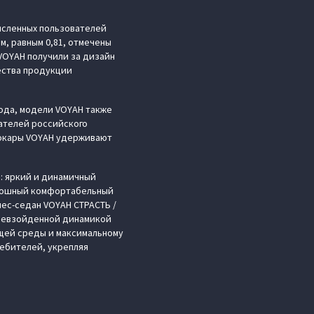
исленных пользователей
м, равным 0,81, отмечены
VOYAH получили за дизайн
чества продукции
года, модели VOYAH также
ателей российского
рокары VOYAH удерживают
: яркий и динамичный
оскошный комфортабельный
нес-седан VOYAH СТРАСТЬ /
превзойденной динамикой
ющей среды и максимальному
ебителей, укрепляя