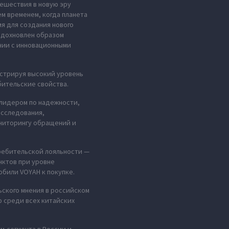
тешествия в новую эру
м временем, когда планета
мя для создания нового
 вдохновлен образом
нии с инновационными
стрируя высокий уровень
ительские свойства.
 лидером по надежности,
исследования,
ниторингу обращений и
требительской лояльности —
нктов при уровне
били VOYAH к покупке.
ьского мнения в российском
 среди всех китайских