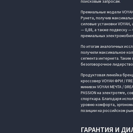
поисковым запросам.
Премиальные модели VOYAH
Рунета, получив максималь
силовые установки VOYAH, 
— 0,88, а также подвеску —
премиальных электромобил
По итогам аналогичных иссл
получили максимальное кол
сегмента интернета. Таки
безоговорочное лидерство 
Продуктовая линейка брен
кроссовер VOYAH ФРИ / FRE
минивэн VOYAH МЕЧТА / DRE
PASSION на электротяге, с
спорткара. Благодаря испо
уровню комфорта, эргоном
позиции на российском рын
ГАРАНТИЯ И ДИ