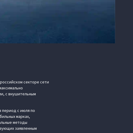
 российском секторе сети
 максимально
ии, с внушительным
в период с июля по
бильных марках,
альные методы
твующих заявленным