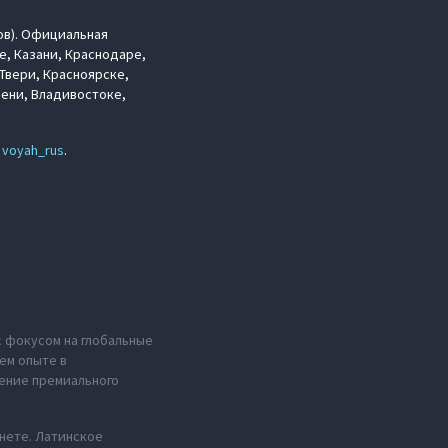
ов). Официальная
е, Казани, Краснодаре,
Твери, Красноярске,
мени, Владивостоке,
е
voyah_rus
.
с фокусом на глобальные
ем опыте в
ение премиального
анете. Латинское