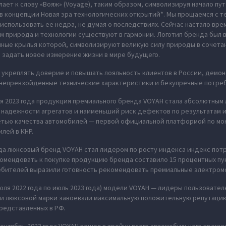
ает к слову «Вояж» (Voyage), таким образом, символизируя начало пу
в концепции Новая эра технологических открытий*. Мы прощаемся с те
использовать ее недра, не думая о последствиях. Сейчас настало вре
м природа и технологии существуют в гармонии. Логотип бренда был
нные крылья которой, символизируют великую силу природы в сочета
 задать новое измерение жизни в мире будущего.
укреплять доверие и повышать лояльность клиентов в России, демон
 непревзойденные технические характеристики и безупречные потреб
ия 2023 года продукция премиального бренда VOYAH стала абсолютным
надежности агрегатов и наименьший риск дефектов по результатам 
етью качества автомобилей — первой официальной платформой по мо
лей в КНР.
ода люксовый бренд VOYAH стал лидером по росту индекса индекс по
омендовать к покупке продукцию бренда составило 15 процентных пу
ебителей выразили готовность рекомендовать премиальные электромо
июля 2022 года по июль 2023 года) модели VOYAH — лидеры пользовател
ли люксовой марки завоевали максимальную положительную репутацию
редставленных в РФ.