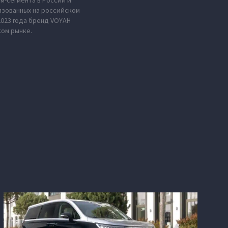
м-сегмента в России и
изованных на российском
2023 года бренд VOYAH
ком рынке.