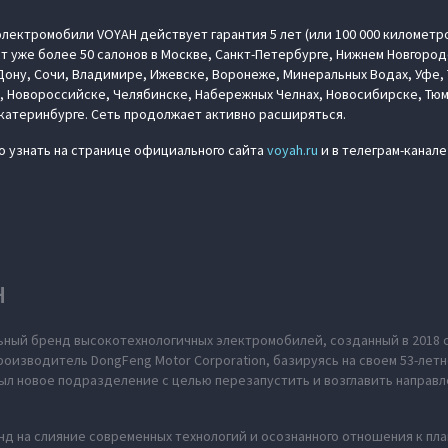
лектромобили VOYAH действует гарантия 5 лет (или 100 000 километр
т уже более 50 салонов в Москве, Санкт-Петербурге, Нижнем Новгород
ону, Сочи, Владимире, Ижевске, Воронеже, Минеральных Водах, Уфе, 
, Новороссийске, Челябинске, Набережных Челнах, Новосибирске, Тю
Екатеринбурге. Сеть продолжает активно расширяться.
 узнать на странице официального сайта
voyah.ru
и в телеграм-канал
H
ьный бренд высокотехнологичных электромобилей, созданный в 2018 
оизводитель DongFeng Motor Corporation, базируясь на своем 53-летн
л новое подразделение с целью перезапустить и возглавить направл
нд на слияние современных технологий и осознанного отношения к пл