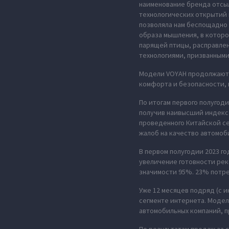
наименование бренда отсыл
технологических открытий 
позволяла нам беспощадно 
образа мышления, в которо
парящей птицы, расправле
технологиями, призванными
Модели VOYAH продолжают 
комфорта и безопасности,
По итогам первого полугод
получив наивысший индекс 
проведенного Китайской с
жалоб на качество автомоби
В первом полугодии 2023 г
увеличение готовности рек
значимости 95%. 23% потр
Уже 12 месяцев подряд (с 
сегменте интернета. Моде
автомобильных компаний, п