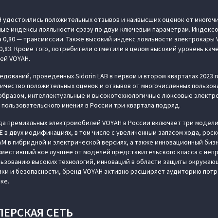
 удостоились положительных отзывов и наивысших оценок от многоч
ные индексы лояльности сразу по двум ключевым параметрам. Индексо
а 0,80 — трансмиссии. Также высокий индекс лояльности электрокары 
 0,83. Кроме того, потребители отметили в целом высокий уровень ка
ей VOYAH.
едований, проведенных Sidorin LAB в первом и втором кварталах 2023 
ичество положительных оценок и отзывов от многочисленных пользов
м образом, интеллектуальные и высокотехнологичные люксовые элект
пользовательского мнения в России три квартала подряд.
да премиальных электромобилей VOYAH в России включает три модели
E в двух модификациях, в том числе с увеличенным запасом хода, р
AM в гибридной и электрической версиях, а также инновационный биз
овместивший все лучшее от моделей представительского класса с не
льзованию высоких технологий, инноваций в области защиты окружа
ики и безопасности, бренд VOYAH активно расширяет аудиторию потр
ке.
ЛЕРСКАЯ СЕТЬ